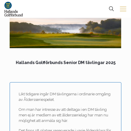
Hallands Golfförbunds Senior DM tävlingar 2025
Likt tidigare ingår DM tävlingarna i ordinarie omgång
av Åldersseriespelet.
Om man har intresse av att deltaga i en DM tävling
men ej är medlem av ett åldersserielag har man nu
möjlighet att anmäla sig här.
Det finns 18 platser reserverade i varje åldersklass för