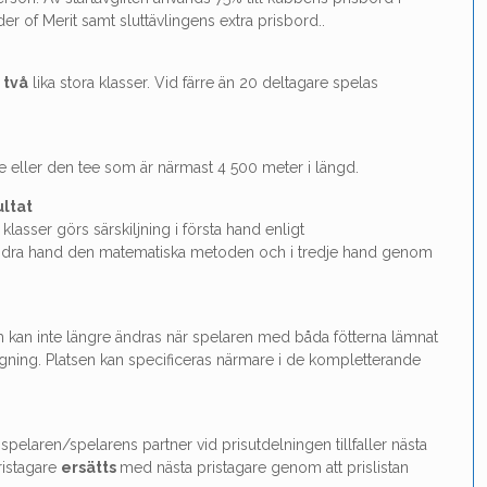
rder of Merit samt sluttävlingens extra prisbord..
i
två
lika stora klasser. Vid färre än 20 deltagare spelas
ee eller den tee som är närmast 4 500 meter i längd.
ultat
 klasser görs särskiljning i första hand enligt
ndra hand den matematiska metoden och i tredje hand genom
ch kan inte längre ändras när spelaren med båda fötterna lämnat
gning. Platsen kan specificeras närmare i de kompletterande
spelaren/spelarens partner vid prisutdelningen tillfaller nästa
pristagare
ersätts
med nästa pristagare genom att prislistan