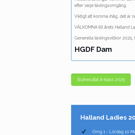
efter varje tävlingsomgång.
Viktigt att komma ihåg, det är n
VÄLKOMNA till årets Halland Lad
Generella tävlingsvillkor 2025, 
HGDF Dam
Slutresultat A-klass 2025
Halland Ladies 2
Omg 1 - Lördag 10 Maj