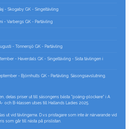
j - Skogaby GK - Singeltävling
i - Varbergs GK - Partävling
gusti - Tönnersjö GK - Partävling
ember - Haverdals GK - Singeltävling - Sista tävlingen i
tember - Björnhults GK - Partävling. Säsongsavslutning.
n, delas priser ut till säsongens bästa ”poäng-plockare” i A
A- och B-klassen utses till Hallands Ladies 2025.
s ut vid tävlingarna. D.v.s pristagare som inte är närvarande vid
is som går till nästa på prislistan.