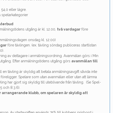
54,0 eller lägre.
a spelarkategorier
återbud
mälningstidens utgång är kl. 12.00,
två vardagar
före
a anmälningsdagen onsdag kl. 12.00)
agar
före tävlingen. (ex. tävling söndag publiceras startlistan
0).
ning av deltagare i anmälningsordning. Avanmälan görs i Min
 utgång. Efter anmälningstidens utgång görs
avanmälan till
 en tävling är skyldig att betala anmälningsavgift såvida inte
 föreligger. Spelare som utan avanmälan eller utan att lämna
ävling har gjort sig skyldig till uteblivande från tävling. (Se Spel-
5 och 8.3.6).
 arrangerande klubb, om spelaren är skyldig att
person. Av startavgiften används 75% till kubbens prisbord i