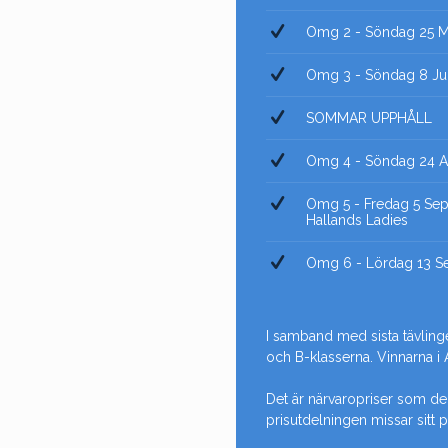
Omg 2 - Söndag 25 Ma
Omg 3 - Söndag 8 Jun
SOMMAR UPPHÅLL
Omg 4 - Söndag 24 Au
Omg 5 - Fredag 5 Sept
Hallands Ladies
Omg 6 - Lördag 13 Sep
I samband med sista tävlinge
och B-klasserna. Vinnarna i 
Det är närvaropriser som dela
prisutdelningen missar sitt pr