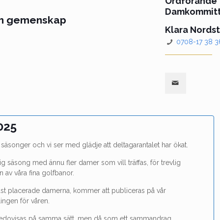
Ordförande
Damkommit
och gemenskap
Klara Nords
0708-17 38 3
025
 säsonger och vi ser med glädje att deltagarantalet har ökat.
ig säsong med ännu fler damer som vill träffas, för trevlig
av våra fina golfbanor.
st placerade damerna, kommer att publiceras på vår
lingen för våren.
 redovisas på samma sätt, men då som ett sammandrag