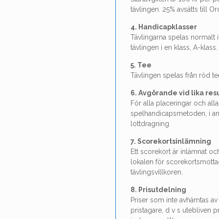
tävlingen. 25% avsätts till O
4. Handicapklasser
Tävlingarna spelas normalt 
tävlingen i en klass, A-klass.
5. Tee
Tävlingen spelas från röd t
6. Avgörande vid lika res
För alla placeringar och alla
spelhandicapsmetoden, i a
lottdragning
7.
Scorekortsinlämning
Ett scorekort är inlämnat o
lokalen för scorekortsmotta
tävlingsvill­koren.
8. Prisutdelning
Priser som inte avhämtas av 
pris­tagare, d v s utebliven 