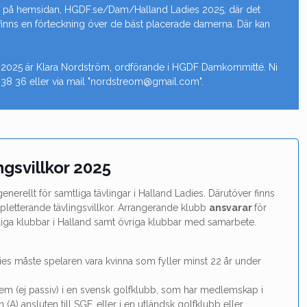
as på hemsidan, HGDF.se/Dam/Halland Ladies 2025, där det
et finns en förteckning över de bäst placerade damerna. Där kan
 2025 är Klara Nordström, ordförande i HGDF Damkommitté. Ni
 38 36 eller via mail "nordstreom@gmail.com".
ngsvillkor 2025
generellt för samtliga tävlingar i Halland Ladies. Därutöver finns
mpletterande tävlingsvillkor. Arrangerande klubb
ansvarar
för
mtliga klubbar i Halland samt övriga klubbar med samarbete.
adies måste spelaren vara kvinna som fyller minst 22 år under
em (ej passiv) i en svensk golfklubb, som har medlemskap i
 (A) ansluten till SGF, eller i en utländsk golfklubb eller