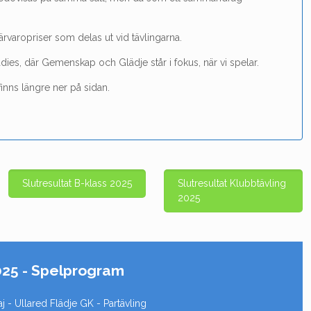
ärvaropriser som delas ut vid tävlingarna.
ies, där Gemenskap och Glädje står i fokus, när vi spelar.
finns längre ner på sidan.
Slutresultat B-klass 2025
Slutresultat Klubbtävling
2025
025 - Spelprogram
 - Ullared Flädje GK - Partävling