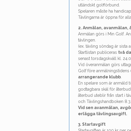
utländskt golfförbund.
Spelaren måste ha handicap 
Tävlingarna är öppna för all
2. Anmälan, avanmälan, 
Anmälan görs i Min Golf. An
tävlingen.
(ex. tävling söndag är sist
Startlistan publiceras
två d
senast torsdagskväll kl. 24.0
Vid överanmälan görs uttag
Golf före anmälningstidens
arrangerande klubb
.
En spelare som är anmäld till
godtag­bara skäl för återbud
återbud uteblir från start i t
och Tävlingshand­boken 8.3.
Vid sen avanmälan, avgör
erlägga tävlingsavgift.
3. Startavgift
Startavgiften är 100 kr per 