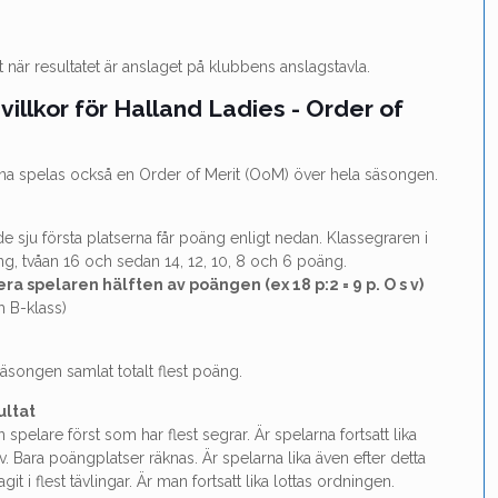
tat när resultatet är anslaget på klubbens anslagstavla.
villkor för Halland Ladies - Order of
rna spelas också en Order of Merit (OoM) över hela säsongen.
 sju första platserna får poäng enligt nedan. Klassegraren i
äng, tvåan 16 och sedan 14, 12, 10, 8 och 6 poäng.
ra spelaren hälften av poängen (ex 18 p:2 = 9 p. O s v)
h B-klass)
songen samlat totalt flest poäng.
ultat
n spelare först som har flest segrar. Är spelarna fortsatt lika
 v. Bara poängplatser räknas. Är spelarna lika även efter detta
t i flest tävlingar. Är man fortsatt lika lottas ordningen.