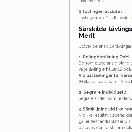
justeras nedåt.
9.Tävlingen avslutat
Tävlingen är officiellt avslu
Särskilda tävlings
Merit
Utöver de enskilda tävlinga
1. Poängberäkning OoM
De som placerar sig bland de
varje tävling erhåller 18 po
Vid partävlingar får varde
(Hallands bästa dam i A- oc
2. Segrare individuellt
Segrare är den som under sä
3. Särskiljning vid lika res
Vid lika resultat placeras de
gäller flest andraplatser o s
placeras den först som deltagi