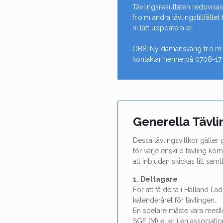
Tävlingsresultaten redovis
fr.o.m andra tävlingstillfäll
ni lätt uppdatera er.
OBS! Ny damansvarig fr.o.m
kontaktar henne på 0708-17
Generella Tävli
Dessa tävlingsvillkor gäller 
för varje enskild tävling ko
att inbjudan skickas till sa
1. Deltagare
För att få delta i Halland L
kalen­der­året för tävlingen.
En spelare måste vara medl
SGF (M) eller i en association