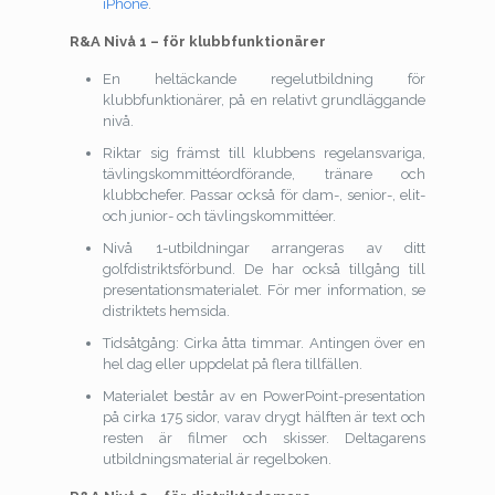
iPhone
.
R&A Nivå 1 – för klubbfunktionärer
En heltäckande regelutbildning för
klubbfunktionärer, på en relativt grundläggande
nivå.
Riktar sig främst till klubbens regelansvariga,
tävlingskommittéordförande, tränare och
klubbchefer. Passar också för dam-, senior-, elit-
och junior- och tävlingskommittéer.
Nivå 1-utbildningar arrangeras av ditt
golfdistriktsförbund. De har också tillgång till
presentationsmaterialet. För mer information, se
distriktets hemsida.
Tidsåtgång: Cirka åtta timmar. Antingen över en
hel dag eller uppdelat på flera tillfällen.
Materialet består av en PowerPoint-presentation
på cirka 175 sidor, varav drygt hälften är text och
resten är filmer och skisser. Deltagarens
utbildningsmaterial är regelboken.