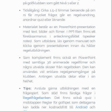
på golfklubben som gått Nivå 1 eller 2.
Tidsåtgång: Cirka 1,5–2 timmar beroende på om
ni får mycket frågor, går en regelvandring,
anordnar quiz eller liknande.
Materialet består av en PowerPoint-presentation
med text, bilder och filmer. I PPT-filen finns ett
föreläsarmanus i anteckningsfältet (speaker
notes). Som utbildare, läs igenom manuset och
klicka igenom presentationen innan du håller
regelutbildningen.
Som komplement finns också en PowerPoint
med samtliga 36 animerade regelfilmer och
några utvalda skisser från regelboken. Den kan
användas vid enklare regelgenomgångar på
klubben. Antingen utvalda delar eller i sin
helhet.
Tips:
Avsluta gärna utbildningen med en
frågesport. Som stöd finns färdiga frågor i
Regelfrågebanken
. Det finns också quiz i
mobilappen Regler för golfspel som deltagarna
kan ladda ner kostnadsfritt till
Android
och