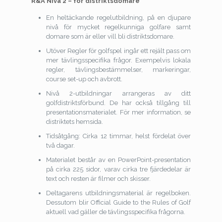
R&A Nivå 2 – för distriktsdomare
En heltäckande regelutbildning, på en djupare
nivå för mycket regelkunniga golfare samt
domare som är eller vill bli distriktsdomare.
Utöver Regler för golfspel ingår ett rejält pass om
mer tävlingsspecifika frågor. Exempelvis lokala
regler, tävlingsbestämmelser, markeringar,
course set-up och avbrott.
Nivå 2-utbildningar arrangeras av ditt
golfdistriktsförbund. De har också tillgång till
presentationsmaterialet. För mer information, se
distriktets hemsida.
Tidsåtgång: Cirka 12 timmar, helst fördelat över
två dagar.
Materialet består av en PowerPoint-presentation
på cirka 225 sidor, varav cirka tre fjärdedelar är
text och resten är filmer och skisser.
Deltagarens utbildningsmaterial är regelboken.
Dessutom blir Official Guide to the Rules of Golf
aktuell vad gäller de tävlingsspecifika frågorna.