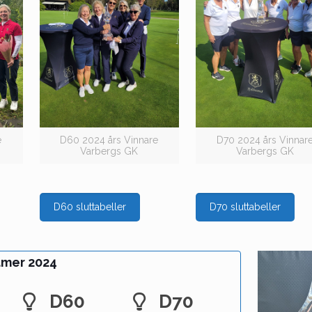
e
D60 2024 års Vinnare
D70 2024 års Vinnar
Varbergs GK
Varbergs GK
D60 sluttabeller
D70 sluttabeller
amer 2024
D60
D70