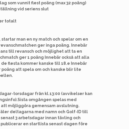
lag som vunnit flest poäng (max 32 poäng)
ställning vid seriens slut
r totalt
, startar man en ny match och spelar om en
 i revanschmatchen ger inga poäng. Innebär
ans till revansch och möjlighet att ta en
schmatch ger 1 poäng Innebär också att alla
ch de flesta kommer kanske till 18.e Innebär
er poäng att spela om och kanske blir lite
bellen.
agar-torsdagar från kl.13:00 (avvikelser kan
ingsinfo).Sista omgången spelas med
ör att möjliggöra gemensam avslutning.
ler deltagarna med namn och Golf-ID till
senast 3 arbetsdagar innan tävling och
ublicerar en startlista senast dagen före