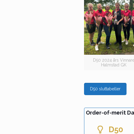
D50 2024 års Vinnar
Halmstad GK
D50 sluttabeller
Order-of-merit D
D50