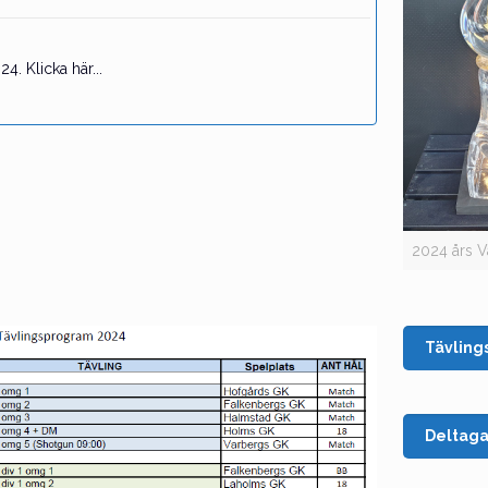
4. Klicka här...
2024 års V
Tävlin
Deltaga