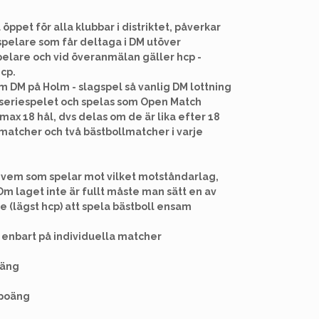
öppet för alla klubbar i distriktet, påverkar
 spelare som får deltaga i DM utöver
pelare och vid överanmälan gäller hcp -
hcp.
 DM på Holm - slagspel så vanlig DM lottning
r seriespelet och spelas som Open Match
max 18 hål, dvs delas om de är lika efter 18
lmatcher och två bästbollmatcher i varje
lv vem som spelar mot vilket motståndarlag,
 Om laget inte är fullt måste man sätt en av
re (lägst hcp) att spela bästboll ensam
 enbart på individuella matcher
oäng
 poäng