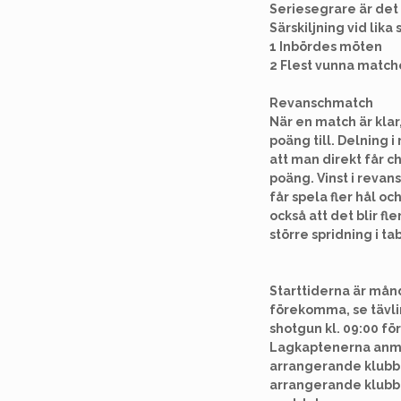
Seriesegrare är det 
Särskiljning vid lika 
1 Inbördes möten
2 Flest vunna matche
Revanschmatch
När en match är klar
poäng till. Delning
att man direkt får ch
poäng. Vinst i revan
får spela fler hål o
också att det blir fl
större spridning i ta
Starttiderna är månd
förekomma, se tävl
shotgun kl. 09:00 f
Lagkaptenerna anmä
arrangerande klubb 
arrangerande klubb p