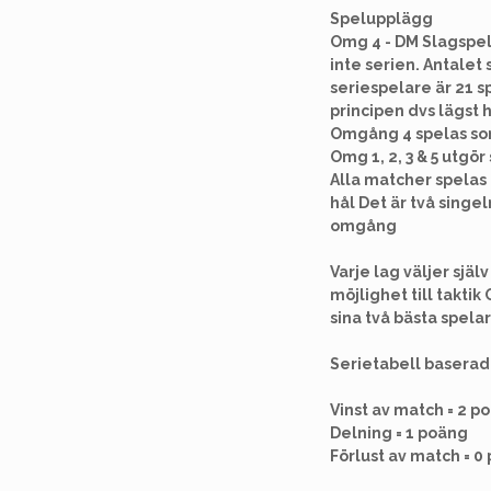
Spelupplägg
Omg 4 - DM Slagspel 
inte serien. Antalet
seriespelare är 21 s
principen dvs lägst 
Omgång 4 spelas som
Omg 1, 2, 3 & 5 utgö
Alla matcher spelas 
hål Det är två singe
omgång
Varje lag väljer sjä
möjlighet till taktik
sina två bästa spela
Serietabell baserad
Vinst av match = 2 p
Delning = 1 poäng
Förlust av match = 0