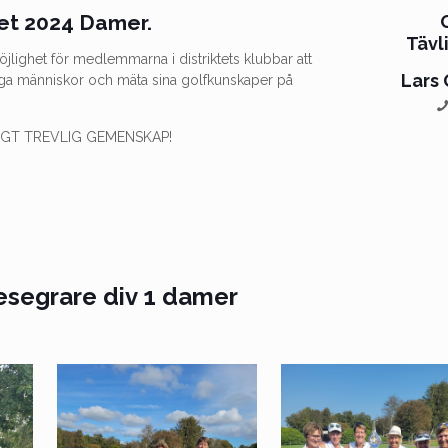
et 2024 Damer.
Tävl
öjlighet för medlemmarna i distriktets klubbar att
Lars
iga människor och mäta sina golfkunskaper på
IGT TREVLIG GEMENSKAP!
esegrare div 1 damer